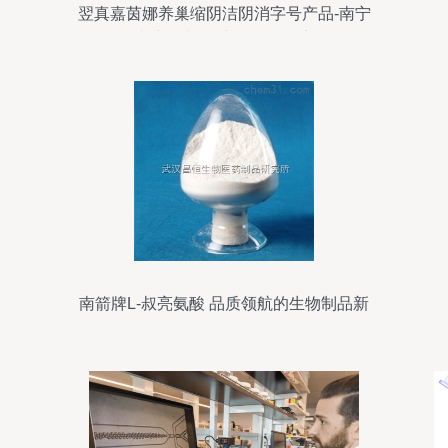
翌真嘉茵娜养巢缩阴洁阴消字号产品-南宁
翌真生物制品-中国食品招商网
【spzs.com】
南箭牌L-叔亮氨酸 品质领航的生物制品新
标杆