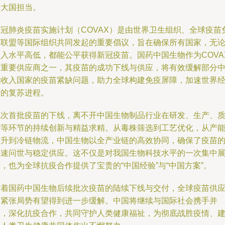
的大国担当。
新冠肺炎疫苗实施计划（COVAX）是由世界卫生组织、全球疫苗
疫联盟等国际组织共同发起的重要倡议，旨在确保所有国家，无
收入水平高低，都能公平获得新冠疫苗。国药中国生物作为COVA
的重要供应商之一，其疫苗的成功下线与供应，将有效缓解部分
低收入国家的疫苗紧缺问题，助力全球构建免疫屏障，加速世界
济的复苏进程。
此次首批疫苗的下线，离不开中国生物制品行业在研发、生产、
控等环节的持续创新与精益求精。从毒株筛选到工艺优化，从产
提升到冷链物流，中国生物以全产业链的高效协同，确保了疫苗
快速问世与稳定供应。这不仅是对我国生物科技水平的一次集中
，也为全球抗疫合作提供了宝贵的“中国经验”与“中国方案”。
随着国药中国生物后续批次疫苗的陆续下线与交付，全球疫苗供
的紧张局势有望得到进一步缓解。中国将继续与国际社会携手并
肩，深化抗疫合作，共同守护人类健康福祉，为彻底战胜疫情、