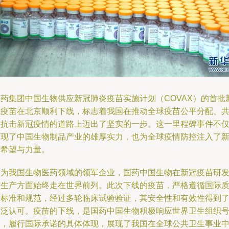
国药集团中国生物供应新冠肺炎疫苗实施计划（COVAX）的首批
冠疫苗在北京顺利下线，标志着我国在推动全球疫苗公平分配、
同抗击新冠疫情的道路上迈出了坚实的一步。这一里程碑事件不
体现了中国生物制品产业的雄厚实力，也为全球疫情防控注入了
的希望与力量。
作为我国生物医药领域的领军企业，国药中国生物在新冠疫苗研
与生产方面始终走在世界前列。此次下线的疫苗，严格遵循国际
量标准和规范，经过多轮临床试验验证，其安全性和有效性得到
广泛认可。疫苗的下线，是国药中国生物积极响应世界卫生组织
召，履行国际承诺的具体体现，展现了我国在全球公共卫生事业