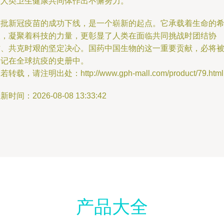
设人类卫生健康共同体作出不懈努力。
首批新冠疫苗的成功下线，是一个崭新的起点。它承载着生命的
望，凝聚着科技的力量，更彰显了人类在面临共同挑战时团结协
作、共克时艰的坚定决心。国药中国生物的这一重要贡献，必将
铭记在全球抗疫的史册中。
若转载，请注明出处：http://www.gph-mall.com/product/79.html
新时间：2026-08-08 13:33:42
产品大全